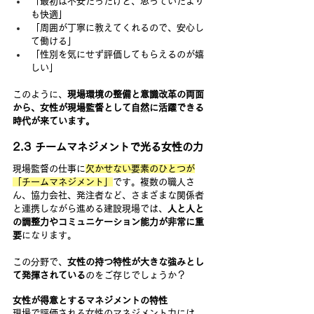
「最初は不安だったけど、思っていたより
も快適」
「周囲が丁寧に教えてくれるので、安心し
て働ける」
「性別を気にせず評価してもらえるのが嬉
しい」
このように、
現場環境の整備と意識改革の両面
から、女性が現場監督として自然に活躍できる
時代が来ています。
2.3 チームマネジメントで光る女性の力
現場監督の仕事に
欠かせない要素のひとつが
「チームマネジメント」
です。複数の職人さ
ん、協力会社、発注者など、さまざまな関係者
と連携しながら進める建設現場では、
人と人と
の調整力やコミュニケーション能力が非常に重
要
になります。
この分野で、
女性の持つ特性が大きな強みとし
て発揮されている
のをご存じでしょうか？
女性が得意とするマネジメントの特性
現場で評価される女性のマネジメント力には、