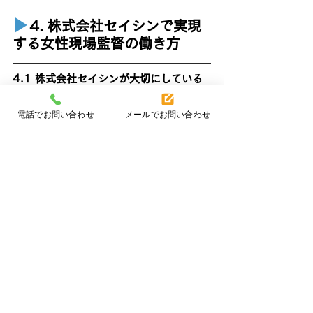
▶︎
4. 株式会社セイシンで実現
する女性現場監督の働き方
4.1 株式会社セイシンが大切にしている
現場の雰囲気
株式会社セイシンでは、女性が現場監督として
電話でお問い合わせ
メールでお問い合わせ
自然体で働けるように、
温かく協力し合える現
場づくり
を何よりも大切にしています
。チーム
全体が同じ方向を向いているからこそ、安心し
て仕事に集中できます。
現場の雰囲気を支える文化
明るくアットホームな空気感
困った時は声をかけ合う、助け合いの風土
現場と本社の連携が良く、スムーズに仕事
が進む
初めての現場でも安心できる理由
経験に関係なく、意見を聞いてもらえる環
境
ベテランのフォロー体制がしっかり整って
いる