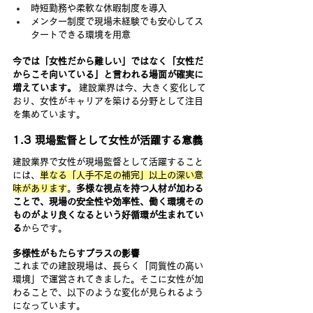
時短勤務や柔軟な休暇制度を導入
メンター制度で現場未経験でも安心してス
タートできる環境を用意
今では「女性だから難しい」ではなく「女性だ
からこそ向いている」と言われる場面が確実に
増えています。
 建設業界は今、大きく変化して
おり、女性がキャリアを築ける分野として注目
を集めています。
1.3 現場監督として女性が活躍する意義
建設業界で女性が現場監督として活躍すること
には、
単なる「人手不足の補完」以上の深い意
味があります
。
多様な視点を持つ人材が加わる
ことで、現場の安全性や効率性、働く環境その
ものがより良くなるという好循環が生まれてい
る
からです。
多様性がもたらすプラスの影響
これまでの建設現場は、長らく「同質性の高い
環境」で運営されてきました。そこに女性が加
わることで、以下のような変化が見られるよう
になっています。