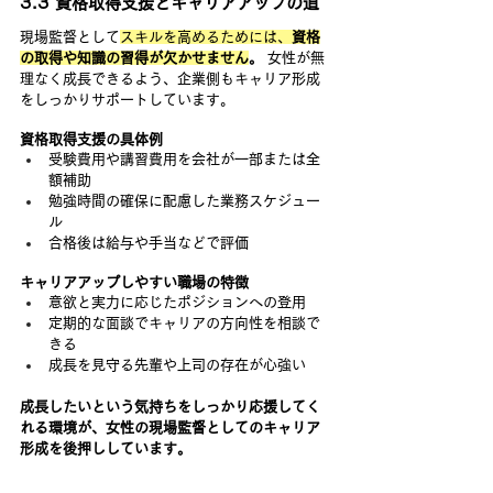
3.3 資格取得支援とキャリアアップの道
現場監督として
スキルを高めるためには、
資格
の取得や知識の習得が欠かせません
。
 女性が無
理なく成長できるよう、企業側もキャリア形成
をしっかりサポートしています。
資格取得支援の具体例
受験費用や講習費用を会社が一部または全
額補助
勉強時間の確保に配慮した業務スケジュー
ル
合格後は給与や手当などで評価
キャリアアップしやすい職場の特徴
意欲と実力に応じたポジションへの登用
定期的な面談でキャリアの方向性を相談で
きる
成長を見守る先輩や上司の存在が心強い
成長したいという気持ちをしっかり応援してく
れる環境が、女性の現場監督としてのキャリア
形成を後押ししています。