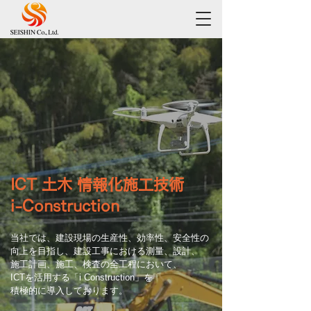
ICT 土木 情報化施工技術
​i-Construction
当社では、建設現場の生産性、効率性、安全性の
向上を目指し、建設工事における測量、設計、
施工計画、施工、検査の全工程において、
ICTを活用する「i Construction」を
積極的に導入しております。